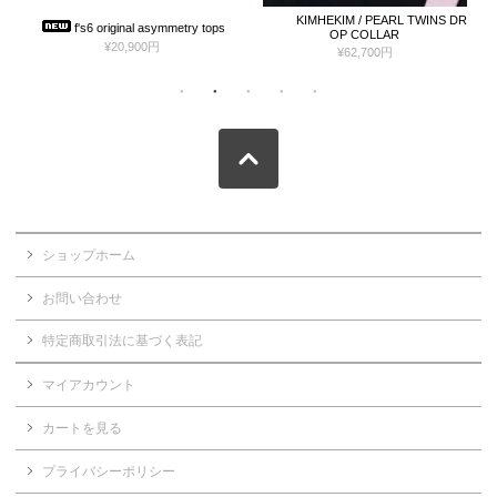
KIMHEKIM / PEARL TWINS DR
SUMIDAY BALM (darkbrown）
y tops
OP COLLAR
¥2,970円
¥62,700円
ショップホーム
お問い合わせ
特定商取引法に基づく表記
マイアカウント
カートを見る
プライバシーポリシー