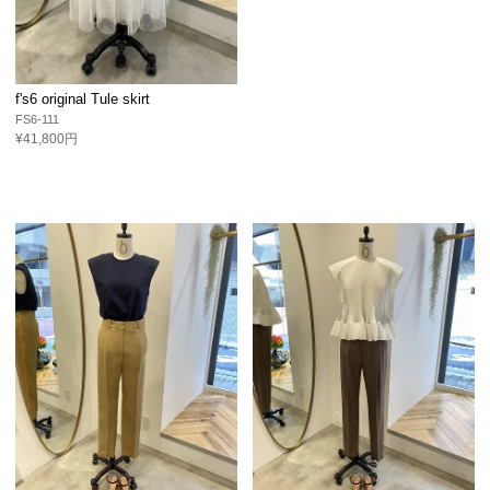
f's6 original Tule skirt
FS6-111
¥41,800円