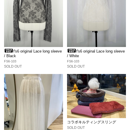
f's6 original Lace long sleeve
f's6 original Lace long sleeve
/ Black
/ White
FS6-103
FS6-103
SOLD OUT
SOLD OUT
コラボキルティングスリング
SOLD OUT