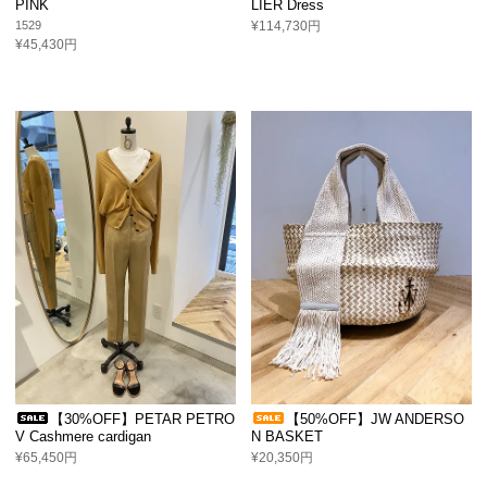
PINK
LIER Dress
1529
¥114,730円
¥45,430円
【30%OFF】PETAR PETRO
【50%OFF】JW ANDERSO
V Cashmere cardigan
N BASKET
¥65,450円
¥20,350円