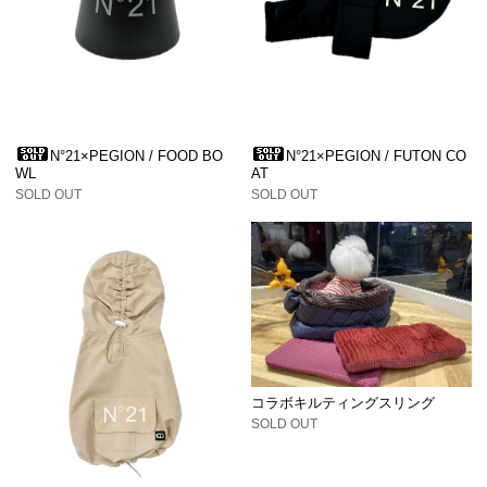
N°21×PEGION / FOOD BO
N°21×PEGION / FUTON CO
WL
AT
SOLD OUT
SOLD OUT
コラボキルティングスリング
SOLD OUT