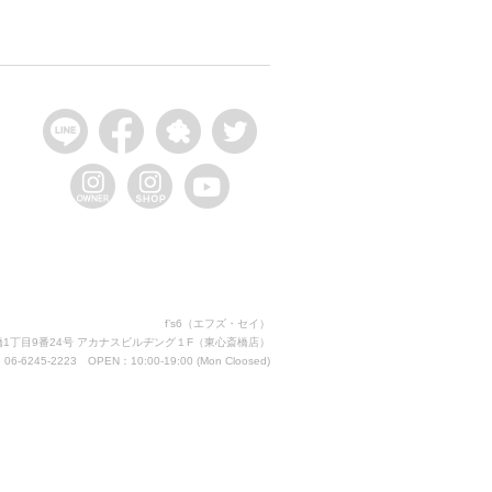
f’s6（エフズ・セイ）
1丁目9番24号 アカナスビルヂング１F
（東心斎橋店）
06-6245-2223 OPEN：10:00-19:00 (Mon Cloosed)