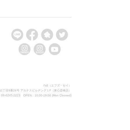
f’s6（エフズ・セイ）
1丁目9番24号 アカナスビルヂング１F
（東心斎橋店）
06-6245-2223 OPEN：10:00-19:00 (Mon Cloosed)