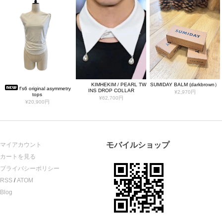
KIMHEKIM / PEARL TW
SUMIDAY BALM (darkbrown）
f's6 original asymmetry
INS DROP COLLAR
¥2,970円
tops
¥62,700円
¥20,900円
モバイルショップ
マイアカウント
カートを見る
プライバシーポリシー
RSS
/
ATOM
Blog