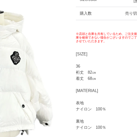
購入数
売り切
※店頭と在庫を共有しているため、ご注文後
庫を確保できない場合がございますのでご了
させていただきます。
[SIZE]
36
裄丈 82㎝
着丈 68㎝
[MATERIAL]
表地
ナイロン 100％
裏地
ナイロン 100％