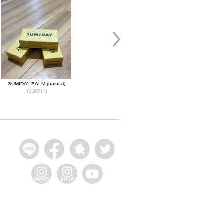
SUMIDAY BALM (natural)
¥2,970円