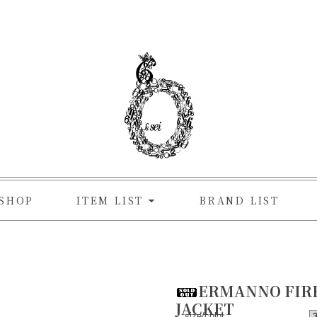
SHOP
ITEM LIST
BRAND LIST
ERMANNO FIR
JACKET
size/color