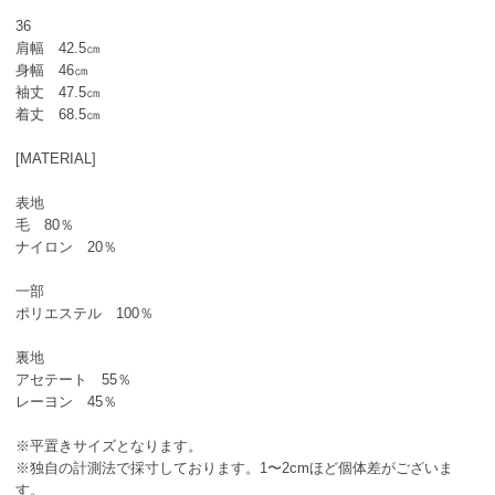
36
肩幅 42.5㎝
身幅 46㎝
袖丈 47.5㎝
着丈 68.5㎝
[MATERIAL]
表地
毛 80％
ナイロン 20％
一部
ポリエステル 100％
裏地
アセテート 55％
レーヨン 45％
※平置きサイズとなります。
※独自の計測法で採寸しております。1〜2cmほど個体差がございま
す。