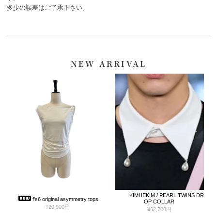
多少の誤差はご了承下さい。
NEW ARRIVAL
KIMHEKIM / PEARL TWINS DR
SUMIDAY
f's6 original asymmetry tops
OP COLLAR
¥20,900円
¥62,700円