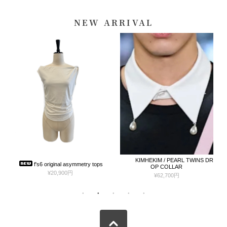
NEW ARRIVAL
KIMHEKIM / PEARL TWINS DR
SUMIDAY B
s6 original asymmetry tops
OP COLLAR
¥
¥20,900円
¥62,700円